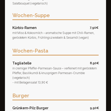
Salatbouquet (vegetarisch)
Wochen-Suppe
Kürbis-Ramen
7,90€
mit Miso & Kokosmilch – aromatische Suppe mit Chili-Ramen,
geröstetem Kürbis, Frühlingszwiebeln & Sesamöl (vegan)
Wochen-Pasta
Tagliatelle
8,90€
in cremiger Pfeffer-Parmesan-Sauce – verfeinert mit geröstetem
Pfeffer, Basilikumöl & knusprigem Parmesan-Crumble
(vegetarisch)
- mit Beilagensalat 13,90 €
Burger
Grünkern-Pilz Burger
9,90€