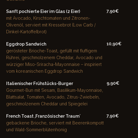
7,90€
Sanft pochierte Eier im Glas (2 Eier)
mit Avocado, Kirschtomaten und Zitronen-
Olivenöl, serviert mit Kressebrot (Low Carb /
Dinkel-Kartoffelbrot)
10,90€
Eggdrop Sandwich
gerösteter Brioche-Toast, gefüllt mit fluffigem
Rührei, geschmolzenem Cheddar, Avocado und
würziger Miso-Sriracha-Mayonnaise – inspiriert
vom koreanischen Eggdrop Sandwich
9,90€
Italienischer Frühstücks-Burger
Gourmet-Bun mit Sesam, Basilikum-Mayonnaise,
Blattsalat, Tomaten, Avocado, Zitrus-Zwiebeln,
geschmolzenem Cheddar und Spiegelei
7,90€
French Toast ‚Französischer Traumʻ
gebackene Brioche, serviert mit Beerenkompott
und Wald-Sommerblütenhonig