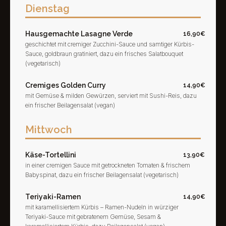
Dienstag
Hausgemachte Lasagne Verde
16,90€
geschichtet mit cremiger Zucchini-Sauce und samtiger Kürbis-
Sauce, goldbraun gratiniert, dazu ein frisches Salatbouquet
(vegetarisch)
Cremiges Golden Curry
14,90€
mit Gemüse & milden Gewürzen, serviert mit Sushi-Reis, dazu
ein frischer Beilagensalat (vegan)
Mittwoch
Käse-Tortellini
13,90€
in einer cremigen Sauce mit getrockneten Tomaten & frischem
Babyspinat, dazu ein frischer Beilagensalat (vegetarisch)
Teriyaki-Ramen
14,90€
mit karamellisiertem Kürbis – Ramen-Nudeln in würziger
Teriyaki-Sauce mit gebratenem Gemüse, Sesam &