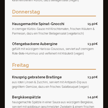
karamellisiertem Kürbis, dazu Beilagensalat (vegan)
Donnerstag
Hausgemachte Spinat-Gnocchi
15,90€
in cremiger Kürbis-Sauce mit Kirschtomaten, frischen Kräutern &
Parmesan, dazu ein frischer Beilagensalat (vegetarisch)
Ofengebackene Aubergine
13,90€
gefüllt mit würzigem Harissa-Couscous, serviert auf cremigem
Rote-Bete-Hummus und verfeinert mit Kräuteröl (vegan)
Freitag
Knusprig gebratene Bratlinge
13,90€
aus roten Linsen & Zucchini, serviert mit Antipasti-Dip aus
gegrilltem Gemüse, dazu ein frisches Salatbouquet (vegan)
Bergkäsespätzle
14,90€
hausgemachte Spätzle in einer Sauce aus würzigem Bergkäse,
serviert mit goldbraun geschmelzten Zwiebeln & einem frischen