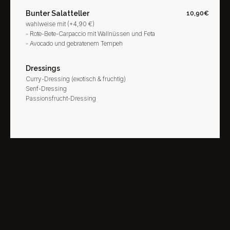
Bunter Salatteller
10,90€
wahlweise mit (+4,90 €)
- Rote-Bete-Carpaccio mit Wallnüssen und Feta
- Avocado und gebratenem Tempeh
Dressings
Curry-Dressing (exotisch & fruchtig)
Senf-Dressing
Passionsfrucht-Dressing